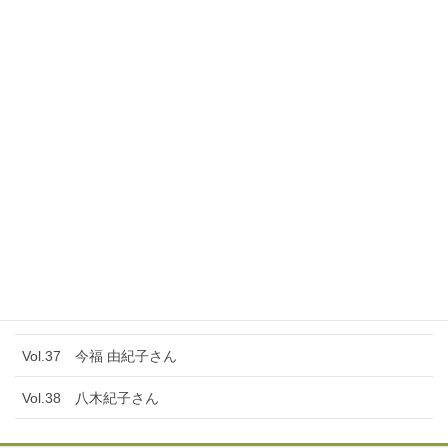
Vol.29 益子恭子さん
Vol.30 大原友美さん
Vol.31 大木聖美さん
Vol.32 西口理恵子さん
Vol.33 村上陽子さん
Vol.34 冨野 真美子さん
Vol.35 河野恵子￼さん
Vol.36 米倉 薫さん
Vol.37 今福 由紀子さん
Vol.38 八木紀子さん