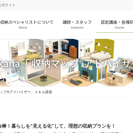
公式サイト
収納スペシャリストについて
講師・スタッフ
認定講座・各種
About
Instructor
Course
ikana「 収納マップ®アドバイ
納マップ®アドバイザー」スキル講座
棒！暮らしを“見える化”して、理想の収納プランを！