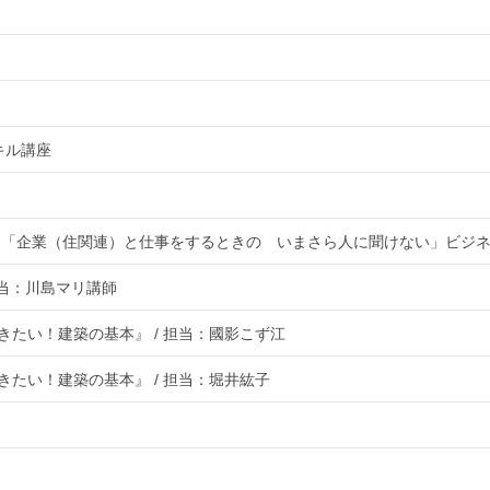
キル講座
「企業（住関連）と仕事をするときの いまさら人に聞けない」ビジネス
担当：川島マリ講師
たい！建築の基本』 / 担当：國影こず江
たい！建築の基本』 / 担当：堀井紘子