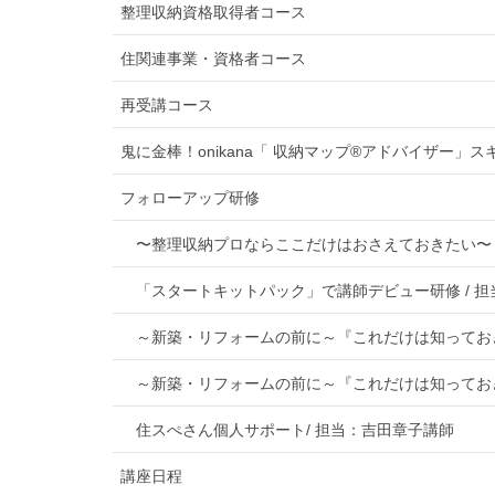
整理収納資格取得者コース
住関連事業・資格者コース
再受講コース
鬼に金棒！onikana「 収納マップ®アドバイザー」ス
フォローアップ研修
〜整理収納プロならここだけはおさえておきたい〜 
「スタートキットパック」で講師デビュー研修 / 
～新築・リフォームの前に～『これだけは知っておき
～新築・リフォームの前に～『これだけは知っておき
住スぺさん個人サポート/ 担当：吉田章子講師
講座日程