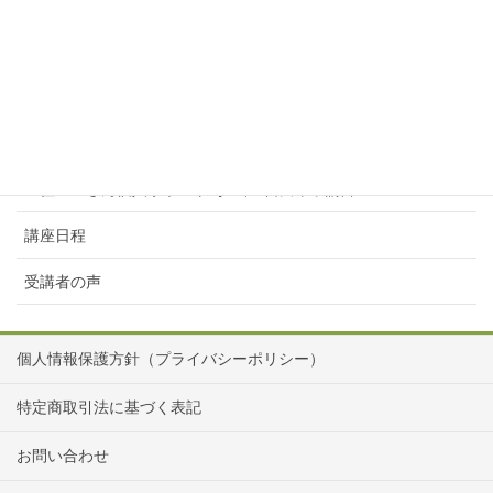
～新築・リフォームの前に～『これだけは知っておきたい！
建築の基本』 / 担当：國影こず江
～新築・リフォームの前に～『これだけは知っておきたい！
建築の基本』 / 担当：堀井紘子
住スぺさん個人サポート/ 担当：吉田章子講師
講座日程
受講者の声
個人情報保護方針（プライバシーポリシー）
特定商取引法に基づく表記
お問い合わせ