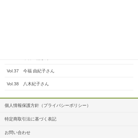
Vol.32 西口理恵子さん
Vol.33 村上陽子さん
Vol.34 冨野 真美子さん
Vol.35 河野恵子￼さん
Vol.36 米倉 薫さん
Vol.37 今福 由紀子さん
Vol.38 八木紀子さん
個人情報保護方針（プライバシーポリシー）
特定商取引法に基づく表記
お問い合わせ