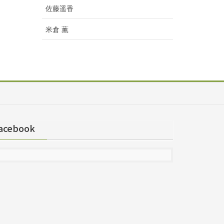
佐藤遥香
米倉 薫
acebook