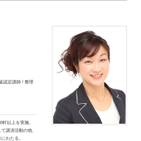
認定講師 / 整理
0軒以上を実施。
して講演活動の他、
岐にわたる。