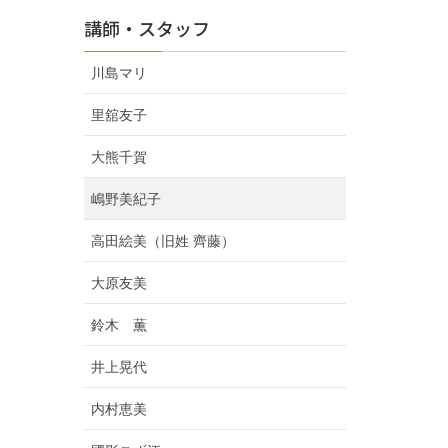
講師・スタッフ
川島マリ
里舘友子
大熊千賀
嶋野美紀子
高田絵美（旧姓 齊藤）
大原友美
鈴木 薫
井上晃代
内村恵美