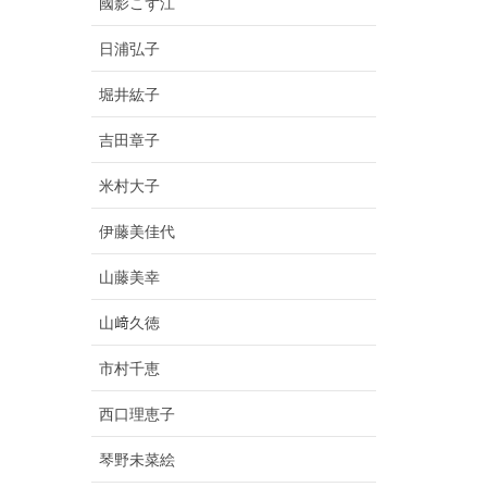
國影こず江
日浦弘子
堀井紘子
吉田章子
米村大子
伊藤美佳代
山藤美幸
山﨑久徳
市村千恵
西口理恵子
琴野未菜絵