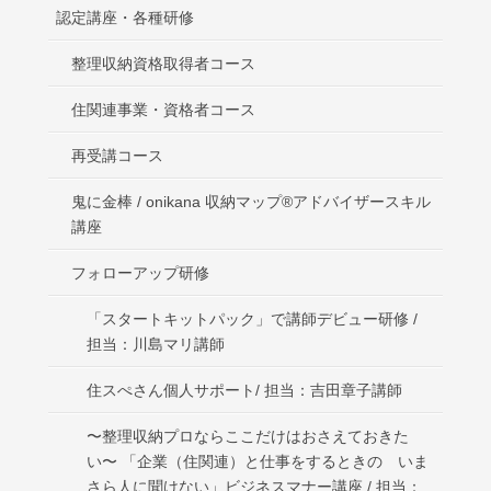
認定講座・各種研修
整理収納資格取得者コース
住関連事業・資格者コース
再受講コース
鬼に金棒 / onikana 収納マップ®アドバイザースキル
講座
フォローアップ研修
「スタートキットパック」で講師デビュー研修 /
担当：川島マリ講師
住スぺさん個人サポート/ 担当：吉田章子講師
〜整理収納プロならここだけはおさえておきた
い〜 「企業（住関連）と仕事をするときの いま
さら人に聞けない」ビジネスマナー講座 / 担当：