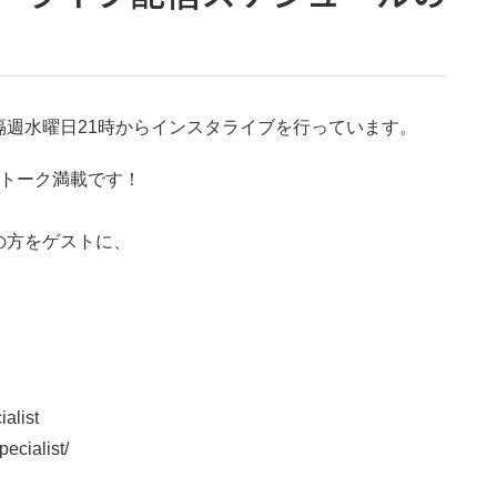
週水曜日21時からインスタライブを行っています。
いトーク満載です！
の方をゲストに、
list
ecialist/